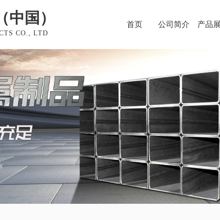
（中国）
首页
公司简介
产品
TS CO., LTD