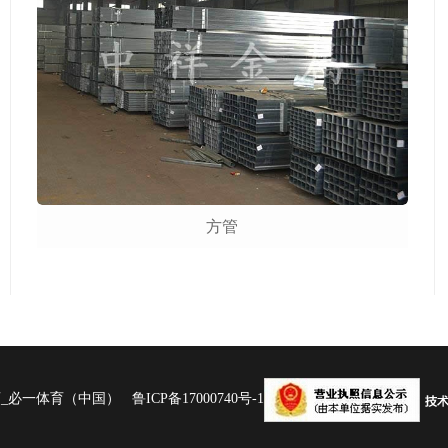
方管
_必一体育（中国）
鲁ICP备17000740号-1