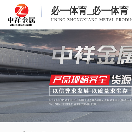
必一体育_必一体育
JINING ZHONGXIANG METAL PRODUC