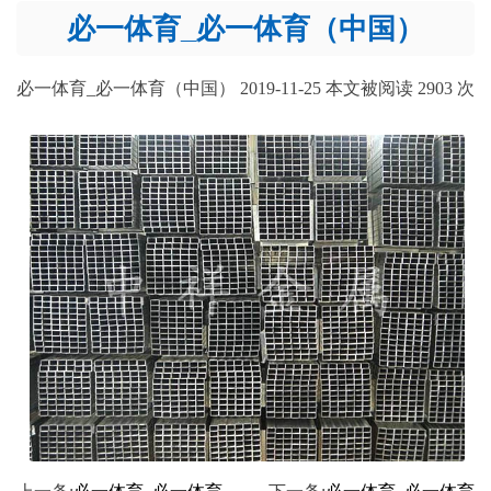
必一体育_必一体育（中国）
必一体育_必一体育（中国） 2019-11-25 本文被阅读 2903 次