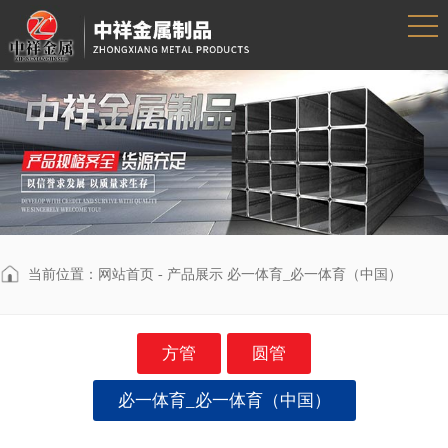
当前位置：
网站首页
-
产品展示
必一体育_必一体育（中国）
方管
圆管
必一体育_必一体育（中国）