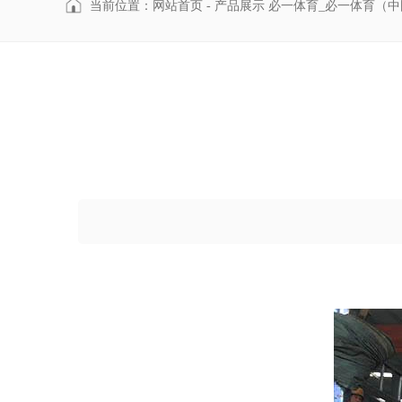
当前位置：
网站首页
-
产品展示
必一体育_必一体育（中