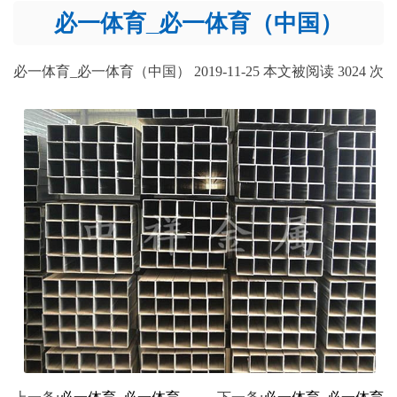
必一体育_必一体育（中国）
必一体育_必一体育（中国） 2019-11-25 本文被阅读 3024 次