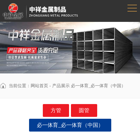
当前位置：
网站首页
-
产品展示
必一体育_必一体育（中国）
方管
圆管
必一体育_必一体育（中国）